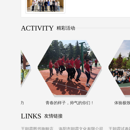
ACTIVITY
精彩活动
绽放团队活力
青春的样子，帅气的你们！
体验极致
LINKS
友情链接
王朝霞图书旗舰店
洛阳市朝霞文化有限公司
王朝霞试卷