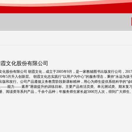
朝霞文化股份有限公司
文化股份有限公司 朝霞文化，成立于2005年9月，是一家教辅图书出版发行公司，201
020年5月升入创新层。 朝霞文化忠实践行“以用户为中心”的服务理念，秉持“永远为孩
出版和发行。公司产品遵循义务教育阶段新课标精神，用心为师生提供系统科学的“诊
识——能力——素养”逐级提升的训练目标。主要产品有活页类、单元测试类、期末复
册、阅读类等系列产品，千余个品种；年服务师生家长超5000万人次，得到广大师生、.