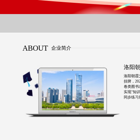
ABOUT
企业简介
洛阳
洛阳朝霞
挂牌，2
卷类图书
实现“知
同步练习