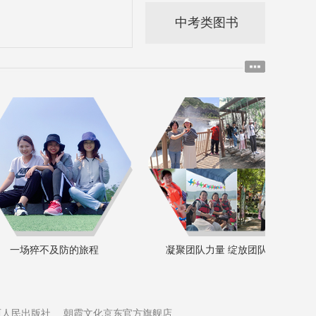
中考类图书
一场猝不及防的旅程
凝聚团队力量 绽放团队活力
西人民出版社
朝霞文化京东官方旗舰店