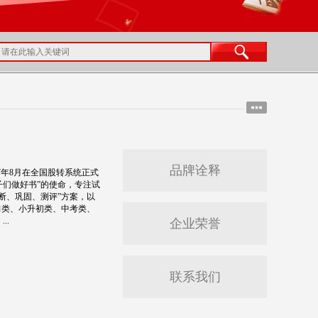
品牌诠释
7年8月在全国股转系统正式
子们做好书”的使命，专注试
断、巩固、测评”方案，以
习类、小升初类、中考类、
..
企业荣誉
联系我们