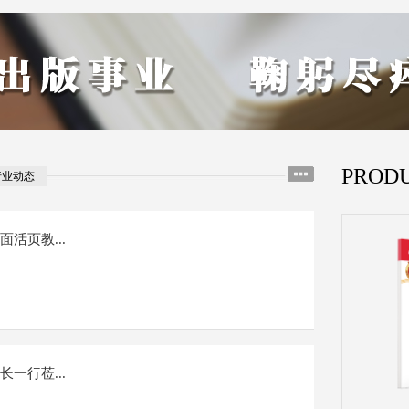
PROD
行业动态
活页教...
一行莅...